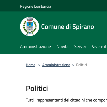
Salta al contenuto principale
Regione Lombardia
Comune di Spirano
Amministrazione
Novità
Servizi
Vivere 
Home
>
Amministrazione
>
Politici
Politici
Tutti i rappresentanti dei cittadini che compo