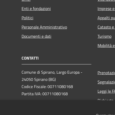
Enti e fondazioni
Imprese 
Politici
Appalti pu
Personale Amministrativo
Catasto e
Documenti e dati
Turismo
Mobilità e
CONTATTI
Comune di Spirano, Largo Europa -
Prenotaz
24050 Spirano (BG)
Segnalazi
Codice Fiscale: 00711080168
Leggi le 
Partita IVA: 00711080168
Richiesta
PEC: posta@pec.comune.spirano.bg.it